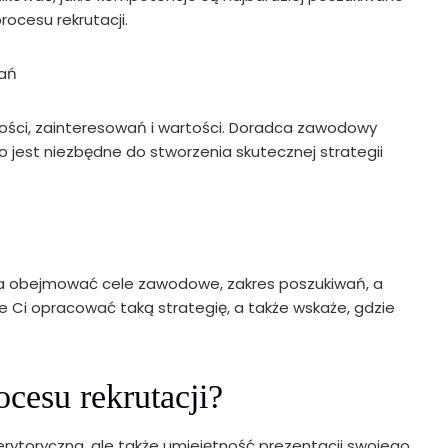
ocesu rekrutacji.
wań
ności, zainteresowań i wartości. Doradca zawodowy
jest niezbędne do stworzenia skutecznej strategii
na obejmować cele zawodowe, zakres poszukiwań, a
 Ci opracować taką strategię, a także wskaże, gdzie
ocesu rekrutacji?
 merytoryczna, ale także umiejętność prezentacji swojego