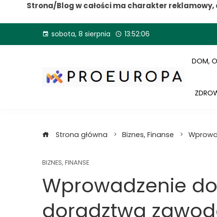
Strona/Blog w całości ma charakter reklamowy, 
Przejdź
sobota, 8 sierpnia
13:52:07
do
treści
DOM, 
ZDROW
Strona główna
Biznes, Finanse
Wprowa
BIZNES, FINANSE
Wprowadzenie do
doradztwa zawo