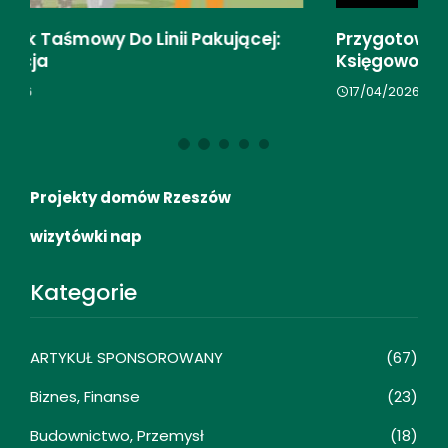
Przygotowanie Firmy Do Automatyzacji
Ki
Księgowości
Ni
17/04/2026
1
Projekty domów Rzeszów
wizytówki nap
Kategorie
ARTYKUŁ SPONSOROWANY
(67)
Biznes, Finanse
(23)
Budownictwo, Przemysł
(18)