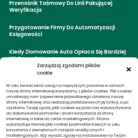
Przenośnik Taśmowy Do Linii Pakującej:
Weryfikacja
Przygotowanie Firmy Do Automatyzacji
Księgowości
Kiedy Złomowanie Auta Opłaca Się Bardziej
Niż Sprzedaż
Zarządzaj zgodami plików
cookie
DMC (dopuszczalna Masa Całkowita) –
Definicja I Zasady
W celu świadczenia usług na najwyższym poziomie w ramach
naszej strony internetowej korzystamy z plików cookies. Pliki cookies
umożliwiają nam zapewnienie prawidłowego działania naszej
Jak Storytelling Zmienia Wycieczki Miejskie
strony internetowej oraz realizację podstawowych jej funkcji, a po
– Doświadczenie I Emocje
uzyskaniu Twojej zgody, pliki cookies są przez nas wykorzystywane
do dokonywania pomiarów i analiz korzystania ze strony
internetowej, a także do celów marketingowych. Strona
wykorzystuje również pliki cookies podmiotów trzecich w celu
proEuropa
korzystania z zewnętrznych narzędzi analitycznych i
marketingowych. Aby wyrazić zgodę na instalowanie na Twoim