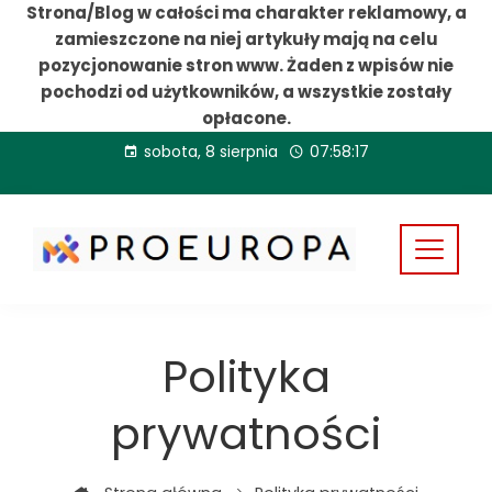
Strona/Blog w całości ma charakter reklamowy, a
zamieszczone na niej artykuły mają na celu
pozycjonowanie stron www. Żaden z wpisów nie
pochodzi od użytkowników, a wszystkie zostały
opłacone.
Przejdź
sobota, 8 sierpnia
07:58:17
do
treści
Polityka
prywatności