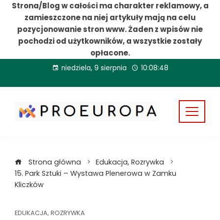
Strona/Blog w całości ma charakter reklamowy, a
zamieszczone na niej artykuły mają na celu
pozycjonowanie stron www. Żaden z wpisów nie
pochodzi od użytkowników, a wszystkie zostały
opłacone.
Przejdź
niedziela, 9 sierpnia
10:08:49
do
treści
Strona główna
Edukacja, Rozrywka
15. Park Sztuki – Wystawa Plenerowa w Zamku
Kliczków
EDUKACJA, ROZRYWKA