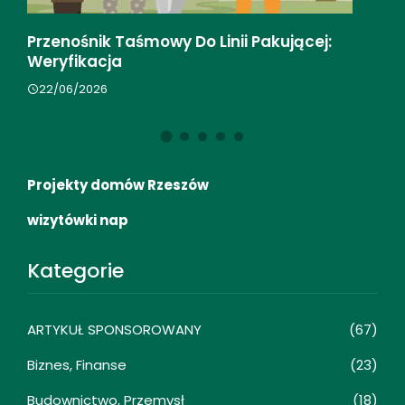
 Pakującej:
Przygotowanie Firmy Do Automaty
Księgowości
17/04/2026
Projekty domów Rzeszów
wizytówki nap
Kategorie
ARTYKUŁ SPONSOROWANY
(67)
Biznes, Finanse
(23)
Budownictwo, Przemysł
(18)