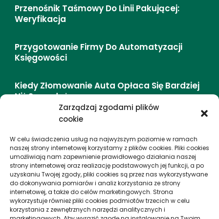
Przenośnik Taśmowy Do Linii Pakującej:
Weryfikacja
Przygotowanie Firmy Do Automatyzacji
Księgowości
Kiedy Złomowanie Auta Opłaca Się Bardziej
Niż Sprzedaż
Zarządzaj zgodami plików
cookie
DMC (dopuszczalna Masa Całkowita) –
Definicja I Zasady
W celu świadczenia usług na najwyższym poziomie w ramach
naszej strony internetowej korzystamy z plików cookies. Pliki cookies
umożliwiają nam zapewnienie prawidłowego działania naszej
Jak Storytelling Zmienia Wycieczki Miejskie
strony internetowej oraz realizację podstawowych jej funkcji, a po
– Doświadczenie I Emocje
uzyskaniu Twojej zgody, pliki cookies są przez nas wykorzystywane
do dokonywania pomiarów i analiz korzystania ze strony
internetowej, a także do celów marketingowych. Strona
wykorzystuje również pliki cookies podmiotów trzecich w celu
proEuropa
korzystania z zewnętrznych narzędzi analitycznych i
marketingowych. Aby wyrazić zgodę na instalowanie na Twoim