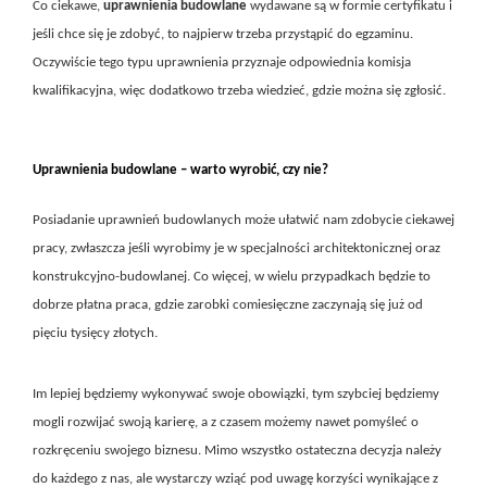
Co ciekawe,
uprawnienia budowlane
wydawane są w formie certyfikatu i
jeśli chce się je zdobyć, to najpierw trzeba przystąpić do egzaminu.
Oczywiście tego typu uprawnienia przyznaje odpowiednia komisja
kwalifikacyjna, więc dodatkowo trzeba wiedzieć, gdzie można się zgłosić.
Uprawnienia budowlane – warto wyrobić, czy nie?
Posiadanie uprawnień budowlanych może ułatwić nam zdobycie ciekawej
pracy, zwłaszcza jeśli wyrobimy je w specjalności architektonicznej oraz
konstrukcyjno-budowlanej. Co więcej, w wielu przypadkach będzie to
dobrze płatna praca, gdzie zarobki comiesięczne zaczynają się już od
pięciu tysięcy złotych.
Im lepiej będziemy wykonywać swoje obowiązki, tym szybciej będziemy
mogli rozwijać swoją karierę, a z czasem możemy nawet pomyśleć o
rozkręceniu swojego biznesu. Mimo wszystko ostateczna decyzja należy
do każdego z nas, ale wystarczy wziąć pod uwagę korzyści wynikające z