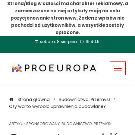
Strona/Blog w całości ma charakter reklamowy, a
zamieszczone na niej artykuły mają na celu
pozycjonowanie stron www. Żaden z wpisów nie
pochodzi od użytkowników, a wszystkie zostały
opłacone.
Przejdź
sobota, 8 sierpnia
16:40:52
do
treści
Strona główna
Budownictwo, Przemysł
Czy warto wyrobić uprawnienia budowlane?
ARTYKUŁ SPONSOROWANY
,
BUDOWNICTWO, PRZEMYSŁ