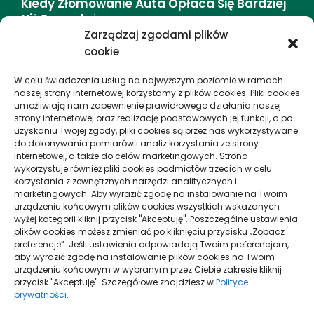
Kiedy Złomowanie Auta Opłaca Się Bardziej
Niż Sprzedaż
Zarządzaj zgodami plików
cookie
DMC (dopuszczalna Masa Całkowita) –
Definicja I Zasady
W celu świadczenia usług na najwyższym poziomie w ramach
naszej strony internetowej korzystamy z plików cookies. Pliki cookies
umożliwiają nam zapewnienie prawidłowego działania naszej
Jak Storytelling Zmienia Wycieczki Miejskie
strony internetowej oraz realizację podstawowych jej funkcji, a po
– Doświadczenie I Emocje
uzyskaniu Twojej zgody, pliki cookies są przez nas wykorzystywane
do dokonywania pomiarów i analiz korzystania ze strony
internetowej, a także do celów marketingowych. Strona
wykorzystuje również pliki cookies podmiotów trzecich w celu
proEuropa
korzystania z zewnętrznych narzędzi analitycznych i
marketingowych. Aby wyrazić zgodę na instalowanie na Twoim
urządzeniu końcowym plików cookies wszystkich wskazanych
proEuropa to miejsce, gdzie każdy może znaleźć
wyżej kategorii kliknij przycisk "Akceptuję". Poszczególne ustawienia
plików cookies możesz zmieniać po kliknięciu przycisku „Zobacz
ciekawe informacje, które przydadzą mu się w
preferencje”. Jeśli ustawienia odpowiadają Twoim preferencjom,
codziennym życiu. To zbiór porad dostępnych dla
aby wyrazić zgodę na instalowanie plików cookies na Twoim
każdego.
urządzeniu końcowym w wybranym przez Ciebie zakresie kliknij
przycisk "Akceptuję". Szczegółowe znajdziesz w
Polityce
prywatności
.
Dołącz do nas już teraz, czytaj i komentuj, udzielaj
porad innym naszym czytelnikom.