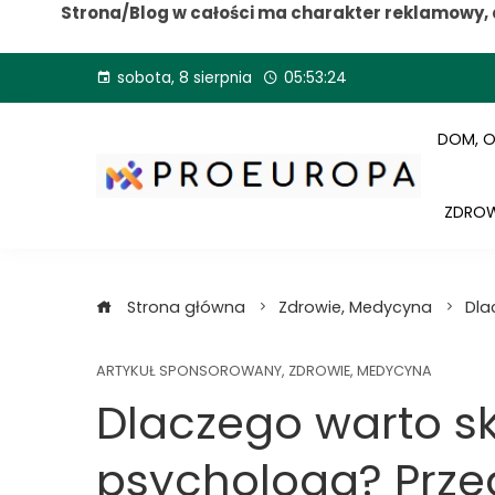
Strona/Blog w całości ma charakter reklamowy, 
Przejdź
sobota, 8 sierpnia
05:53:25
do
treści
DOM, 
ZDROW
Strona główna
Zdrowie, Medycyna
Dla
ARTYKUŁ SPONSOROWANY
,
ZDROWIE, MEDYCYNA
Dlaczego warto s
psychologa? Przeg