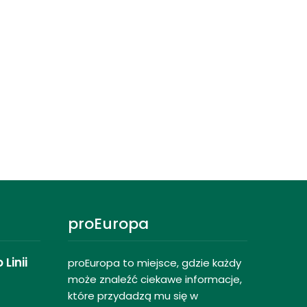
proEuropa
Linii
proEuropa to miejsce, gdzie każdy
może znaleźć ciekawe informacje,
które przydadzą mu się w