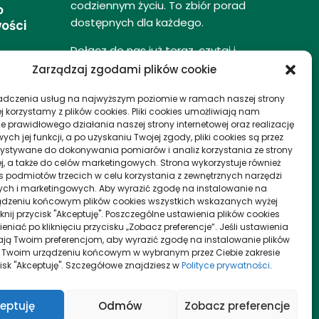
codziennym życiu. To zbiór porad
o
dostępnych dla każdego.
ości
Dołącz do nas już teraz, czytaj i
a
komentuj, udzielaj porad innym
Zarządzaj zgodami plików cookie
naszym czytelnikom.
DMC (dopuszczalna Masa
Jak Storytelling Zmie
adczenia usług na najwyższym poziomie w ramach naszej strony
Całkowita) – Definicja I
Wycieczki Miejskie –
j korzystamy z plików cookies. Pliki cookies umożliwiają nam
Zasady
Doświadczenie I Emo
e prawidłowego działania naszej strony internetowej oraz realizację
asa
h jej funkcji, a po uzyskaniu Twojej zgody, pliki cookies są przez
27/03/2026
13/03/2026
ystywane do dokonywania pomiarów i analiz korzystania ze strony
ej, a także do celów marketingowych. Strona wykorzystuje również
ies podmiotów trzecich w celu korzystania z zewnętrznych narzędzi
ych i marketingowych. Aby wyrazić zgodę na instalowanie na
dzeniu końcowym plików cookies wszystkich wskazanych wyżej
a
liknij przycisk "Akceptuję". Poszczególne ustawienia plików cookies
niać po kliknięciu przycisku „Zobacz preferencje”. Jeśli ustawienia
e
ą Twoim preferencjom, aby wyrazić zgodę na instalowanie plików
 Twoim urządzeniu końcowym w wybranym przez Ciebie zakresie
ycisk "Akceptuję". Szczegółowe znajdziesz w
Polityce prywatności
.
eptuję
Odmów
Zobacz preferencje