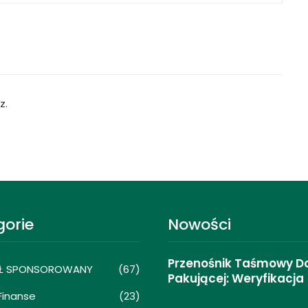
z.
gorie
Nowości
Przenośnik Taśmowy Do 
Ł SPONSOROWANY
(67)
Pakującej: Weryfikacja
 Finanse
(23)