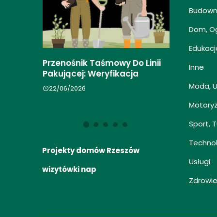
Budowni
Dom, O
Edukacj
enia
Przenośnik Taśmowy Do Linii
Przygotow
Inne
Pakującej: Weryfikacja
Automatyz
cje
Moda, 
22/06/2026
17/04/2026
Motory
Sport, 
Techno
Projekty domów Rzeszów
Usługi
wizytówki nap
Zdrowie