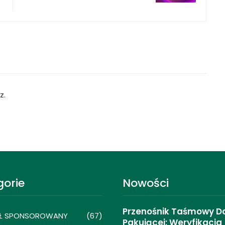
z.
gorie
Nowości
Przenośnik Taśmowy Do 
Ł SPONSOROWANY
(67)
Pakującej: Weryfikacja