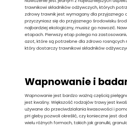
Nawożenie jest jednym z najważniejszych aspekt
trawnikowi składników odżywczych, których potrz
zdrowy trawnik jest wymagany dla przyjaznego dl
przyczyniasz się do przyjaznego środowisku środo
najbardziej ekologiczny, musisz go nawozić. N
etapach. Pierwszy etap polega na zastosowaniu n
azot, które są potrzebne dla zdrowo rosnących 
który dostarczy trawnikowi składników odżywczy
Wapnowanie i badan
Wapnowanie jest bardzo ważną częścią pielęgnacj
jest kwaśny. Większość rodzajów trawy jest kwaśn
używane do przeciwdziałania kwasowości i pomag
pH gleby pozwoli określić, czy konieczne jest
wielu różnych formach, takich jak granulki, granu