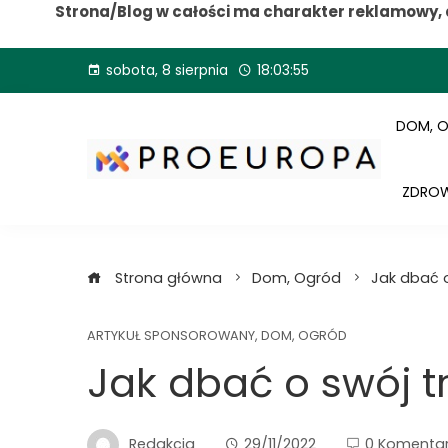
Strona/Blog w całości ma charakter reklamowy, 
Przejdź
sobota, 8 sierpnia
18:03:56
do
treści
DOM, 
ZDROW
Strona główna
Dom, Ogród
Jak dbać o
ARTYKUŁ SPONSOROWANY
,
DOM, OGRÓD
Jak dbać o swój t
Redakcja
29/11/2022
0 Komenta