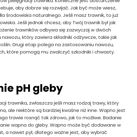
ów pielęgnacji trawnika. Konieczne jest dostarczenie
ebuje, aby dobrze się rozwijać. Jak być może wiesz,
a środowiska naturalnego. Jeśli masz trawnik, to już
wiska. Jeśli jednak chcesz, aby Twój trawnik był jak
awożenie trawników odbywa się zazwyczaj w dwóch
awozu, który zawiera składniki odżywcze, takie jak
roślin. Drugi etap polega na zastosowaniu nawozu,
ch, które pomogą mu zwalczyć szkodniki i chwasty.
ie pH gleby
i trawnika, zwłaszcza jeśli masz rodzaj trawy, który
a, ale niektóre są bardziej kwaśne niż inne. Wapno jest
a trawie rosnąć tak zdrowo, jak to możliwe. Badanie
 dodanie wapna do gleby. Wapno może być dodawane w
lat, a nawet pył, dlatego ważne jest, aby wybrać