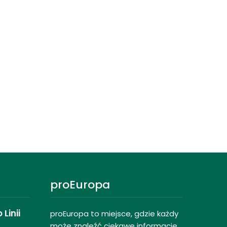
proEuropa
Linii
proEuropa to miejsce, gdzie każdy
może znaleźć ciekawe informacje,