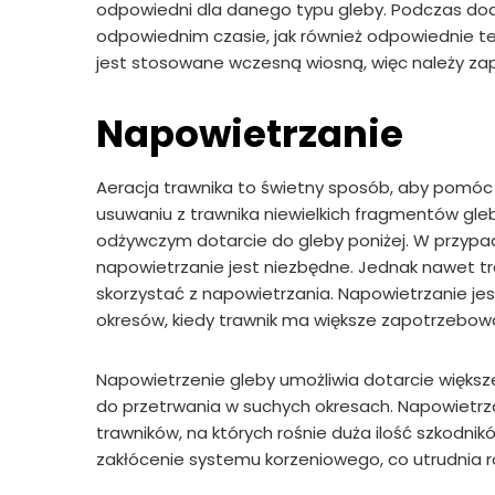
odpowiedni dla danego typu gleby. Podczas dod
odpowiednim czasie, jak również odpowiednie temp
jest stosowane wczesną wiosną, więc należy za
Napowietrzanie
Aeracja trawnika to świetny sposób, aby pomóc 
usuwaniu z trawnika niewielkich fragmentów gleb
odżywczym dotarcie do gleby poniżej. W przypadk
napowietrzanie jest niezbędne. Jednak nawet tra
skorzystać z napowietrzania. Napowietrzanie je
okresów, kiedy trawnik ma większe zapotrzebow
Napowietrzenie gleby umożliwia dotarcie większej
do przetrwania w suchych okresach. Napowietrz
trawników, na których rośnie duża ilość szkodn
zakłócenie systemu korzeniowego, co utrudnia r