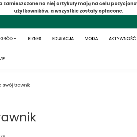
a zamieszczone na niej artykuły mają na celu pozycjono
użytkowników, a wszystkie zostały opłacone.
OGRÓD
BIZNES
EDUKACJA
MODA
AKTYWNOŚĆ
IE
 swój trawnik
rawnik
rzy