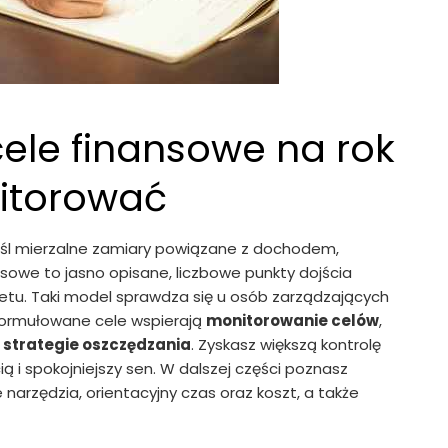
cele finansowe na rok
nitorować
reśl mierzalne zamiary powiązane z dochodem,
owe to jasno opisane, liczbowe punkty dojścia
tu. Taki model sprawdza się u osób zarządzających
formułowane cele wspierają
monitorowanie celów
,
ą
strategie oszczędzania
. Zyskasz większą kontrolę
 i spokojniejszy sen. W dalszej części poznasz
arzędzia, orientacyjny czas oraz koszt, a także