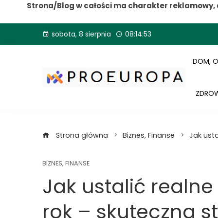
Strona/Blog w całości ma charakter reklamowy, 
Przejdź
sobota, 8 sierpnia
08:14:55
do
treści
DOM, 
ZDROW
Strona główna
Biznes, Finanse
Jak usta
BIZNES, FINANSE
Jak ustalić realn
rok – skuteczna s