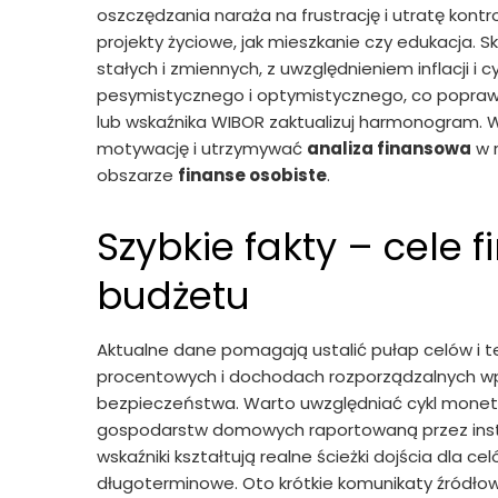
oszczędzania naraża na frustrację i utratę kon
projekty życiowe, jak mieszkanie czy edukacja. S
stałych i zmiennych, z uwzględnieniem inflacji i
pesymistycznego i optymistycznego, co poprawi
lub wskaźnika WIBOR zaktualizuj harmonogram. W
motywację i utrzymywać
analiza finansowa
w r
obszarze
finanse osobiste
.
Szybkie fakty – cele 
budżetu
Aktualne dane pomagają ustalić pułap celów i t
procentowych i dochodach rozporządzalnych w
bezpieczeństwa. Warto uwzględniać cykl moneta
gospodarstw domowych raportowaną przez insty
wskaźniki kształtują realne ścieżki dojścia dla c
długoterminowe. Oto krótkie komunikaty źródło