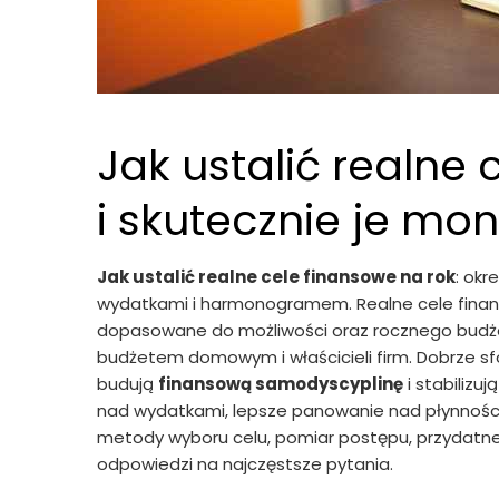
Jak ustalić realne 
i skutecznie je mo
Jak ustalić realne cele finansowe na rok
: ok
wydatkami i harmonogramem. Realne cele finans
dopasowane do możliwości oraz rocznego budże
budżetem domowym i właścicieli firm. Dobrze s
budują
finansową samodyscyplinę
i stabilizuj
nad wydatkami, lepsze panowanie nad płynnością
metody wyboru celu, pomiar postępu, przydatne n
odpowiedzi na najczęstsze pytania.