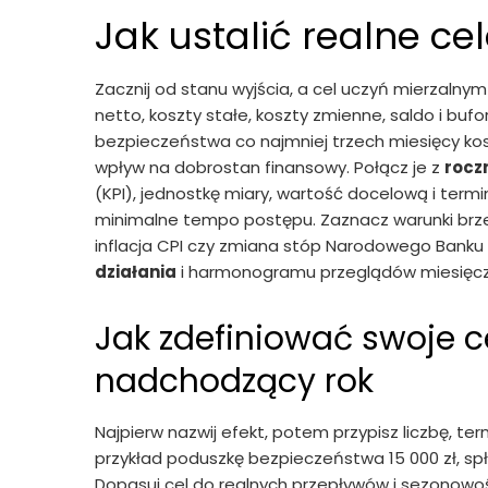
Jak ustalić realne ce
Zacznij od stanu wyjścia, a cel uczyń mierzalnym
netto, koszty stałe, koszty zmienne, saldo i buf
bezpieczeństwa co najmniej trzech miesięcy koszt
wpływ na dobrostan finansowy. Połącz je z
rocz
(KPI), jednostkę miary, wartość docelową i termin
minimalne tempo postępu. Zaznacz warunki brzeg
inflacja CPI czy zmiana stóp Narodowego Banku
działania
i harmonogramu przeglądów miesięcz
Jak zdefiniować swoje c
nadchodzący rok
Najpierw nazwij efekt, potem przypisz liczbę, ter
przykład poduszkę bezpieczeństwa 15 000 zł, spłat
Dopasuj cel do realnych przepływów i sezonowoś