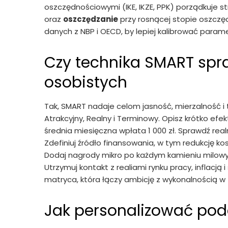
oszczędnościowymi (IKE, IKZE, PPK) porządkuje s
oraz
oszczędzanie
przy rosnącej stopie oszcz
danych z NBP i OECD, by lepiej kalibrować parame
Czy technika SMART spr
osobistych
Tak, SMART nadaje celom jasność, mierzalność i te
Atrakcyjny, Realny i Terminowy. Opisz krótko efekt, 
średnia miesięczna wpłata 1 000 zł. Sprawdź re
Zdefiniuj źródło finansowania, w tym redukcję k
Dodaj nagrody mikro po każdym kamieniu milow
Utrzymuj kontakt z realiami rynku pracy, inflacją
matryca, która łączy ambicję z wykonalnością w
Jak personalizować pod