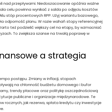
troli nad przepływami. Niedoszacowanie opóźnia ważne
kala celu powinna wynikać z salda po odjęciu kosztów
 cyklu stóp procentowych RPP. Użyj wariantu bazowego,
a odporność planu. W razie wahań stopy referencyjnej
arto też podzielić większy cel na etapy, by wzmacniać
yzach. To zwiększa szanse na trwałą poprawę w
finansowe a strategia
empo postępu. Zmiany w inflacji, stopach
pływają na chłonność budżetu domowego i bufor
rny, trendy płacowe oraz politykę oszczędnościową
tucje publiczne i organizacje międzynarodowe. Te
elów rocznych, jak rezerwa, spłata kredytu czy inwestycje
we.