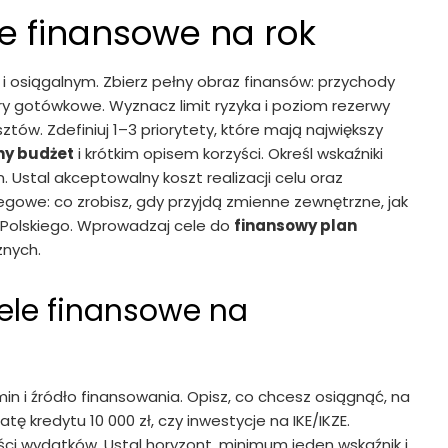
le finansowe na rok
 i osiągalnym. Zbierz pełny obraz finansów: przychody
ory gotówkowe. Wyznacz limit ryzyka i poziom rezerwy
ów. Zdefiniuj 1–3 priorytety, które mają największy
ny budżet
i krótkim opisem korzyści. Określ wskaźniki
. Ustal akceptowalny koszt realizacji celu oraz
owe: co zrobisz, gdy przyjdą zmienne zewnętrzne, jak
 Polskiego. Wprowadzaj cele do
finansowy plan
nych.
ele finansowe na
min i źródło finansowania. Opisz, co chcesz osiągnąć, na
ę kredytu 10 000 zł, czy inwestycje na IKE/IKZE.
ci wydatków. Ustal horyzont, minimum jeden wskaźnik i