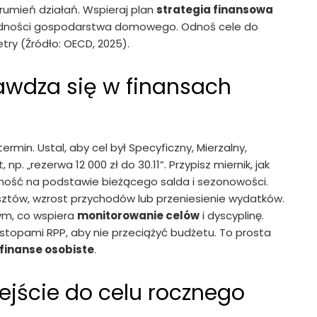
trumień działań. Wspieraj plan
strategia finansowa
ędności gospodarstwa domowego. Odnoś cele do
try (Źródło: OECD, 2025).
awdza się w finansach
rmin. Ustal, aby cel był Specyficzny, Mierzalny,
np. „rezerwa 12 000 zł do 30.11”. Przypisz miernik, jak
alność na podstawie bieżącego salda i sezonowości.
osztów, wzrost przychodów lub przeniesienie wydatków.
ym, co wspiera
monitorowanie celów
i dyscyplinę.
 i stopami RPP, aby nie przeciążyć budżetu. To prosta
finanse osobiste
.
ejście do celu rocznego