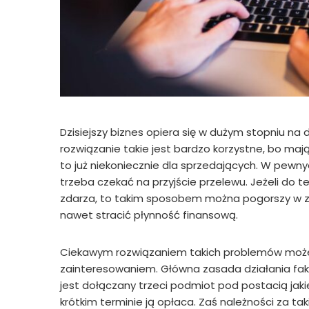
Dzisiejszy biznes opiera się w dużym stopniu na 
rozwiązanie takie jest bardzo korzystne, bo maj
to już niekoniecznie dla sprzedających. W pewn
trzeba czekać na przyjście przelewu. Jeżeli do te
zdarza, to takim sposobem można pogorszy w z
nawet stracić płynność finansową.
Ciekawym rozwiązaniem takich problemów może by
zainteresowaniem. Główna zasada działania fakto
jest dołączany trzeci podmiot pod postacią jakiej
krótkim terminie ją opłaca. Zaś należności za ta