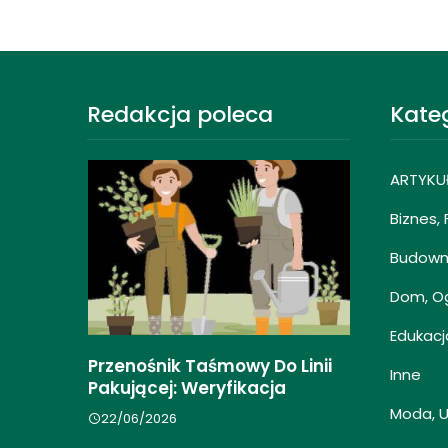
Redakcja poleca
Kate
ARTYKU
Biznes,
Budowni
Dom, O
Edukacj
enia
Przenośnik Taśmowy Do Linii
Przygotow
Inne
Pakującej: Weryfikacja
Automatyz
cje
Moda, 
22/06/2026
17/04/2026