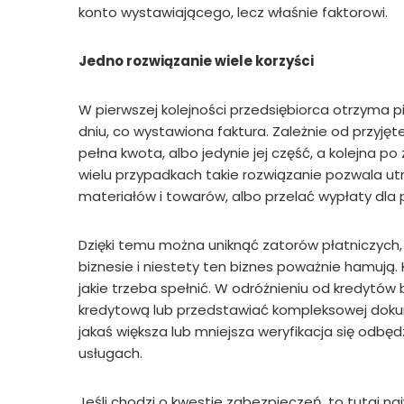
konto wystawiającego, lecz właśnie faktorowi.
Jedno rozwiązanie wiele korzyści
W pierwszej kolejności przedsiębiorca otrzyma
dniu, co wystawiona faktura. Zależnie od przyj
pełna kwota, albo jedynie jej część, a kolejna p
wielu przypadkach takie rozwiązanie pozwala u
materiałów i towarów, albo przelać wypłaty dla
Dzięki temu można uniknąć zatorów płatniczych,
biznesie i niestety ten biznes poważnie hamują.
jakie trzeba spełnić. W odróżnieniu od kredytó
kredytową lub przedstawiać kompleksowej dokum
jakaś większa lub mniejsza weryfikacja się odbęd
usługach.
Jeśli chodzi o kwestie zabezpieczeń, to tutaj na