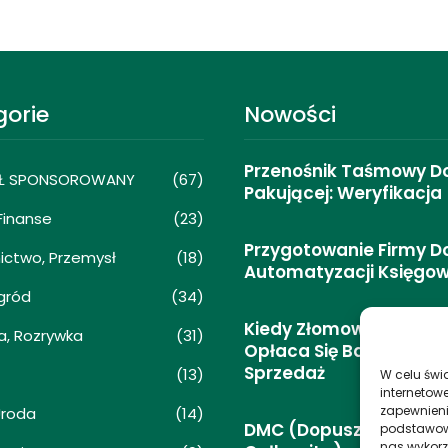
gorie
Nowości
Przenośnik Taśmowy Do 
Ł SPONSOROWANY
(67)
Pakującej: Weryfikacja
 Finanse
(23)
Przygotowanie Firmy D
ctwo, Przemysł
(18)
Automatyzacji Księgow
gród
(34)
Kiedy Złomowanie Aut
a, Rozrywka
(31)
Opłaca Się Bardziej Niż
anie Firmy Do
Kiedy Złomowanie Auta
Sprzedaż
(13)
W celu świ
acji Księgowości
Opłaca Się Bardziej Niż
internetowe
Sprzedaż
zapewnieni
Uroda
(14)
DMC (dopuszczalna M
podstawowyc
16/04/2026
nas wykorz