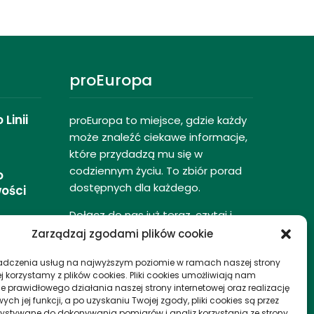
proEuropa
Linii
proEuropa to miejsce, gdzie każdy
może znaleźć ciekawe informacje,
które przydadzą mu się w
codziennym życiu. To zbiór porad
o
dostępnych dla każdego.
ości
Dołącz do nas już teraz, czytaj i
a
komentuj, udzielaj porad innym
Zarządzaj zgodami plików cookie
naszym czytelnikom.
DMC (dopuszczalna Masa
Jak Storytelling Zmie
adczenia usług na najwyższym poziomie w ramach naszej strony
Całkowita) – Definicja I
Wycieczki Miejskie –
j korzystamy z plików cookies. Pliki cookies umożliwiają nam
Zasady
Doświadczenie I Emo
e prawidłowego działania naszej strony internetowej oraz realizację
asa
h jej funkcji, a po uzyskaniu Twojej zgody, pliki cookies są przez
27/03/2026
13/03/2026
ystywane do dokonywania pomiarów i analiz korzystania ze strony