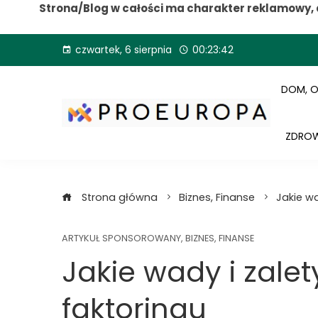
Strona/Blog w całości ma charakter reklamowy, 
Przejdź
czwartek, 6 sierpnia
00:23:43
do
treści
DOM, 
ZDROW
Strona główna
Biznes, Finanse
Jakie wa
ARTYKUŁ SPONSOROWANY
,
BIZNES, FINANSE
Jakie wady i zalet
faktoringu