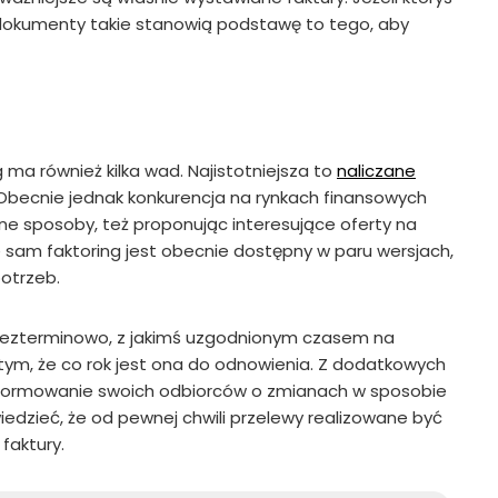
o dokumenty takie stanowią podstawę to tego, aby
 ma również kilka wad. Najistotniejsza to
naliczane
. Obecnie jednak konkurencja na rynkach finansowych
żne sposoby, też proponując interesujące oferty na
e sam faktoring jest obecnie dostępny w paru wersjach,
otrzeb.
bezterminowo, z jakimś uzgodnionym czasem na
tym, że co rok jest ona do odnowienia. Z dodatkowych
informowanie swoich odbiorców o zmianach w sposobie
wiedzieć, że od pewnej chwili przelewy realizowane być
faktury.