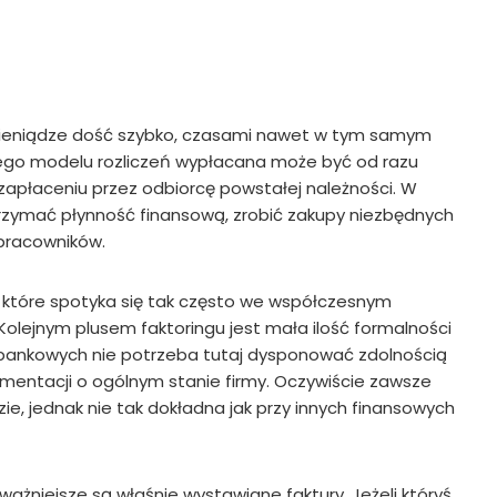
 pieniądze dość szybko, czasami nawet w tym samym
ętego modelu rozliczeń wypłacana może być od razu
o zapłaceniu przez odbiorcę powstałej należności. W
trzymać płynność finansową, zrobić zakupy niezbędnych
 pracowników.
 które spotyka się tak często we współczesnym
 Kolejnym plusem faktoringu jest mała ilość formalności
w bankowych nie potrzeba tutaj dysponować zdolnością
entacji o ogólnym stanie firmy. Oczywiście zawsze
zie, jednak nie tak dokładna jak przy innych finansowych
jważniejsze są właśnie wystawiane faktury. Jeżeli któryś