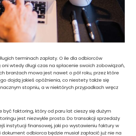
długich terminach zapłaty. O ile dla odbiorców
ą oni wtedy długi czas na spłacenie swoich zobowiązań,
ych branżach mowa jest nawet o pół roku, przez które
go dojdą jakieś opóźnienia, co niestety także się
nacznym stopniu, a w niektórych przypadkach wręcz
ć faktoring, który od paru lat cieszy się dużym
ringu jest niezwykle prosta. Do transakcji sprzedaży
ś instytucji finansowej, jaki po wystawieniu faktury w
ki dokument odbiorca będzie musiał zapłacić już nie na