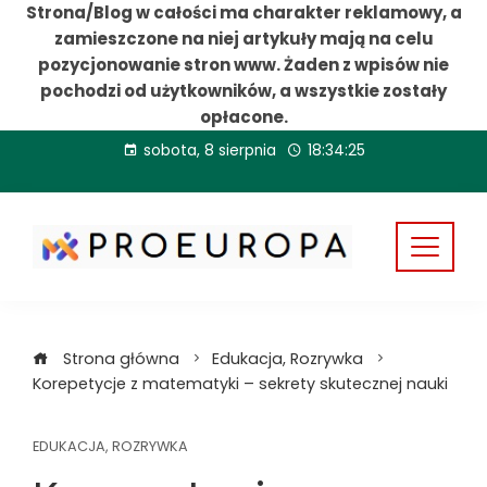
Strona/Blog w całości ma charakter reklamowy, a
zamieszczone na niej artykuły mają na celu
pozycjonowanie stron www. Żaden z wpisów nie
pochodzi od użytkowników, a wszystkie zostały
opłacone.
Przejdź
sobota, 8 sierpnia
18:34:27
do
treści
Strona główna
Edukacja, Rozrywka
Korepetycje z matematyki – sekrety skutecznej nauki
EDUKACJA, ROZRYWKA