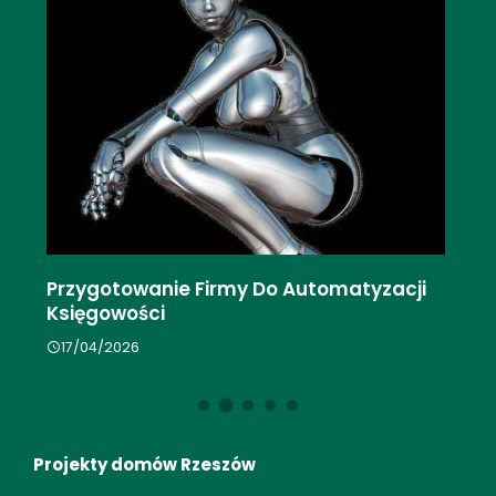
Przygotowanie Firmy Do Automatyzacji
Ki
Księgowości
Ni
17/04/2026
1
Projekty domów Rzeszów