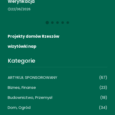
Księgowości
Ni
17/04/2026
Projekty domów Rzeszów
wizytówki nap
Kategorie
ARTYKUŁ SPONSOROWANY
(67)
Biznes, Finanse
(23)
Budownictwo, Przemysł
(18)
Dom, Ogród
(34)