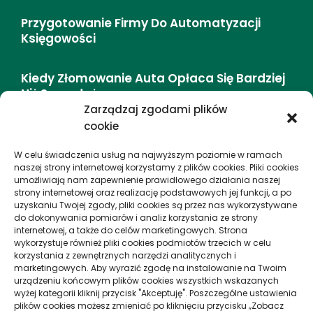
Przygotowanie Firmy Do Automatyzacji
Księgowości
Kiedy Złomowanie Auta Opłaca Się Bardziej
Niż Sprzedaż
Zarządzaj zgodami plików
cookie
DMC (dopuszczalna Masa Całkowita) –
Definicja I Zasady
W celu świadczenia usług na najwyższym poziomie w ramach
naszej strony internetowej korzystamy z plików cookies. Pliki cookies
umożliwiają nam zapewnienie prawidłowego działania naszej
Jak Storytelling Zmienia Wycieczki Miejskie
strony internetowej oraz realizację podstawowych jej funkcji, a po
– Doświadczenie I Emocje
uzyskaniu Twojej zgody, pliki cookies są przez nas wykorzystywane
do dokonywania pomiarów i analiz korzystania ze strony
internetowej, a także do celów marketingowych. Strona
wykorzystuje również pliki cookies podmiotów trzecich w celu
proEuropa
korzystania z zewnętrznych narzędzi analitycznych i
marketingowych. Aby wyrazić zgodę na instalowanie na Twoim
urządzeniu końcowym plików cookies wszystkich wskazanych
proEuropa to miejsce, gdzie każdy może znaleźć
wyżej kategorii kliknij przycisk "Akceptuję". Poszczególne ustawienia
plików cookies możesz zmieniać po kliknięciu przycisku „Zobacz
ciekawe informacje, które przydadzą mu się w