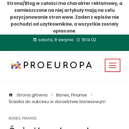
Strona/Blog w całości ma charakter reklamowy, a
zamieszczone na niej artykuły mają na celu
pozycjonowanie stron www. Żaden z wpisów nie
pochodzi od użytkowników, a wszystkie zostały
opłacone.
Przejdź
sobota, 8 sierpnia
19:14:03
do
treści
Strona główna
Biznes, Finanse
Ścieżka do sukcesu w doradztwie biznesowym
BIZNES, FINANSE