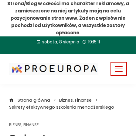
Strona/Blog w całości ma charakter reklamowy, a
zamieszczone na niej artykuły mają na celu
pozycjonowanie stron www. Żaden z wpisów nie
pochodzi od użytkowników, a wszystkie zostały
opłacone.
Przejdź
sobota, 8 sierpnia
19:15:11
do
treści
Strona główna
Biznes, Finanse
Sekrety efektywnego szkolenia menadżerskiego
BIZNES, FINANSE