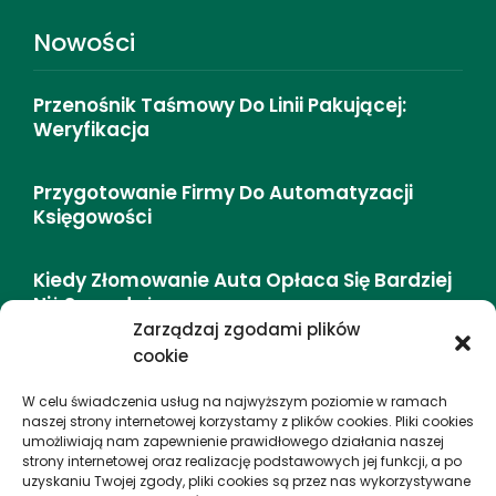
Nowości
Przenośnik Taśmowy Do Linii Pakującej:
Weryfikacja
Przygotowanie Firmy Do Automatyzacji
Księgowości
Kiedy Złomowanie Auta Opłaca Się Bardziej
Niż Sprzedaż
Zarządzaj zgodami plików
cookie
DMC (dopuszczalna Masa Całkowita) –
Definicja I Zasady
W celu świadczenia usług na najwyższym poziomie w ramach
naszej strony internetowej korzystamy z plików cookies. Pliki cookies
umożliwiają nam zapewnienie prawidłowego działania naszej
Jak Storytelling Zmienia Wycieczki Miejskie
strony internetowej oraz realizację podstawowych jej funkcji, a po
– Doświadczenie I Emocje
uzyskaniu Twojej zgody, pliki cookies są przez nas wykorzystywane